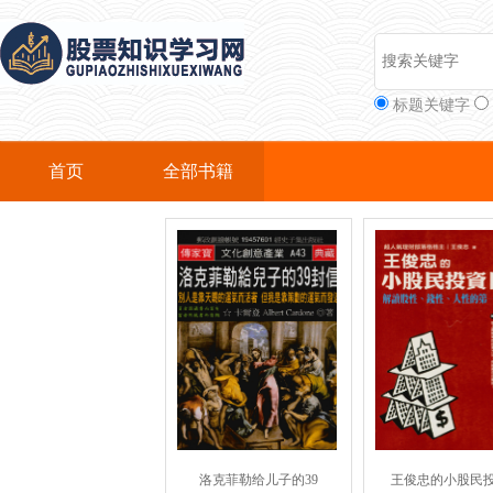
标题关键字
首页
全部书籍
洛克菲勒给儿子的39
王俊忠的小股民