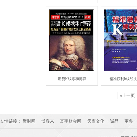
期货K线零和博弈
精准获利k线战
«上一页
友情链接：
聚财网
博客来
寰宇财金网
天窗文化
诚品
更多