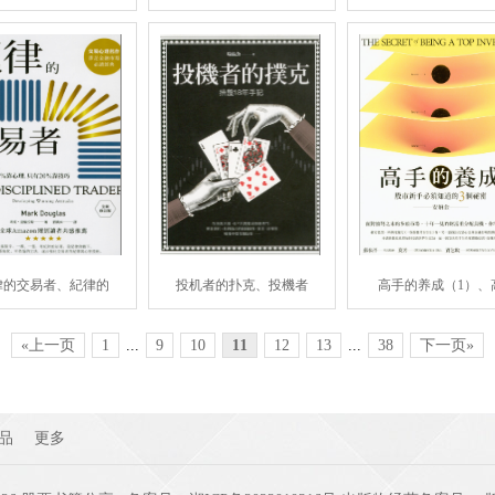
律的交易者、紀律的
投机者的扑克、投機者
高手的养成（1）、
«上一页
1
...
9
10
11
12
13
...
38
下一页»
品
更多