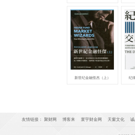
新世纪金融怪杰（上）
纪
友情链接：
聚财网
博客来
寰宇财金网
天窗文化
诚