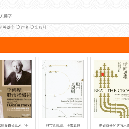
题关键字
作者
出版社
佛摩股市操盘术（全
股市真规则、股市真規
击败群众的逆向思维